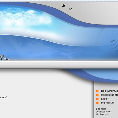
Bockwindmühl
Mitgliedschaf
e e.V.
Links
Impressum
Sitemap
Druckversion
Mailformular
Login